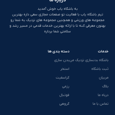
گزینه هستید، با بررسی آدرس
باشگاه‌های زعفرانیه و امکانات
به باشگاه یاب خوش آمدید
هر مجموعه، می‌توانید
تیم باشگاه یاب با فعالیت تو صفحات مجازی سعی داره بهترین
مجموعه‌ای متناسب با نیاز و
مجموعه های ورزشی و همچنین مجموعه های نزدیک به شما رو
سبک تمرینی خود پیدا کنید.
بهتون معرفی کنه تا با ارائه بهترین خدمات قدمی در مسیر رشد و
به طور کلی، زعفرانیه یکی از
سلامتی شما برداره
مناطقی است که
باشگاه‌های
بدنسازی تهران
با کیفیت بالا
و محیط حرفه‌ای در آن تمرکز
دارند و تجربه‌ای متفاوت از
خدمات
دسته بندی ها
ورزش و تناسب اندام را ارائه
باشگاه بدنسازی نزدیک من
بدن سازی
می‌دهند.
ثبت باشگاه
استخر
مربیان
کراسفیت
بلاگ
رزمی
درباه ما
فوتبال
تماس با ما
گروهی