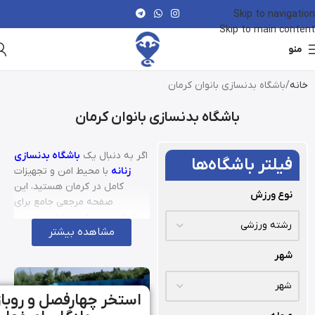
Skip to navigation
Skip to main content
منو
خانه
باشگاه بدنسازی بانوان کرمان
باشگاه بدنسازی بانوان کرمان
اگر به دنبال یک
باشگاه بدنسازی
فیلتر باشگاه‌ها
زنانه
با محیط امن و تجهیزات
کامل در کرمان هستید، این
نوع ورزش
صفحه مرجعی جامع برای
شماست. در این بخش، بهترین
مشاهده بیشتر
سالن‌ها و باشگاه‌های ویژه بانوان
معرفی شده‌اند تا بتوانید با یک
شهر
نگاه، امکانات، کلاس‌ها، موقعیت
و قیمت هر مجموعه را بررسی و
مقایسه کنید. جزئیات شامل
استخر چهارفصل و روبا
آدرس دقیق، ساعات فعالیت،