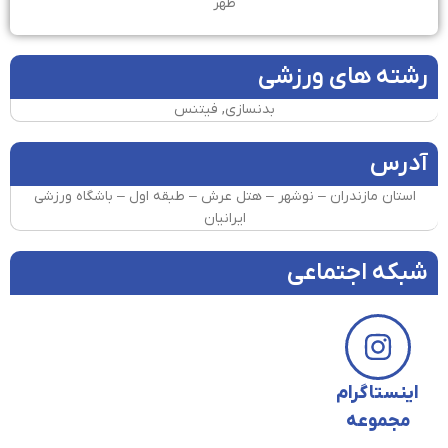
ظهر
رشته های ورزشی
بدنسازی, فیتنس
آدرس
استان مازندران – نوشهر – هتل عرش – طبقه اول – باشگاه ورزشی
ایرانیان
شبکه اجتماعی
اینستاگرام
مجموعه