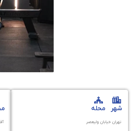
شهر
محله
مخ
تهران
خیابان ولیعصر
آقا