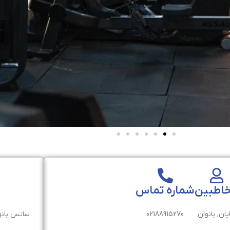
اطبین
شماره تماس
یان, بانوان
02188915270