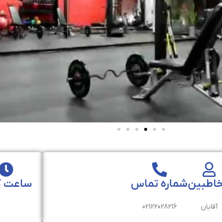
اطبین
شماره تماس
ساعت ک
آقایان
02122028216