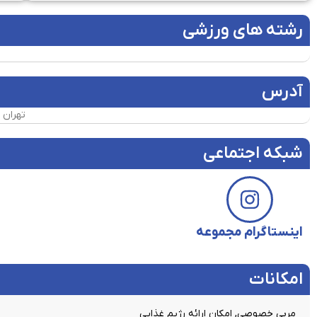
رشته های ورزشی
آدرس
تهران – ا
شبکه اجتماعی
اینستاگرام مجموعه
امکانات​
مربی خصوصی, امکان ارائه رژیم غذایی