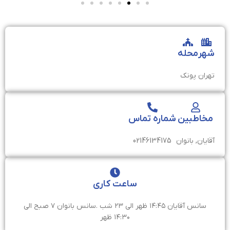
شهر
محله
تهران
پونک
مخاطبین
شماره تماس
آقایان, بانوان
02146134175
ساعت کاری
سانس آقایان ۱۴:۴۵ ظهر الی ۲۳ شب .سانس بانوان ۷ صبح الی
۱۴:۳۰ ظهر