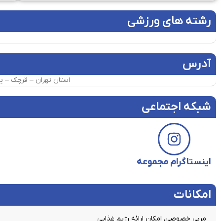
رشته های ورزشی
آدرس
استان تهران – قرچک – پوئینگ شمالی – بین سرسبز
شبکه اجتماعی
اینستاگرام مجموعه
امکانات​
مربی خصوصی, امکان ارائه رژیم غذایی