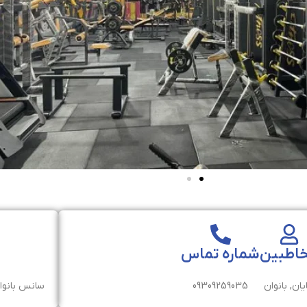
اطبین
شماره تماس
یان, بانوان
09309259035
سانس بانوان : ۸ الی ۱۳:۳۰. سانس آقایان :