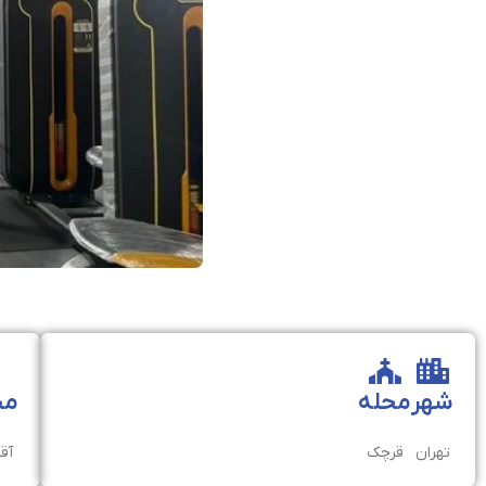
شهر
محله
مخ
تهران
قرچک
آقا