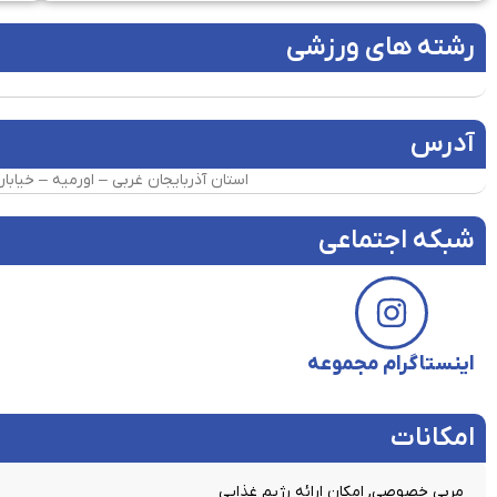
رشته های ورزشی
آدرس
استان آذربایجان غربی – اورمیه – خیاب
شبکه اجتماعی
اینستاگرام مجموعه
امکانات​
مربی خصوصی, امکان ارائه رژیم غذایی