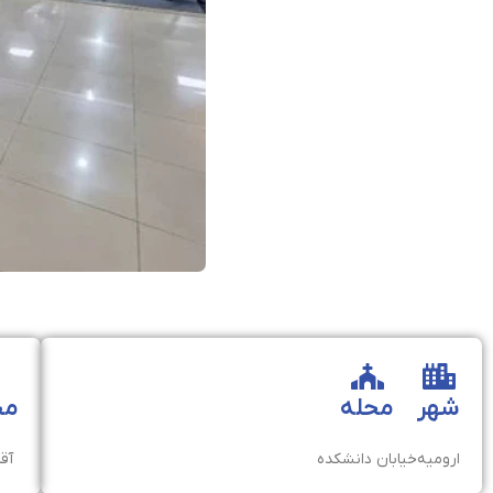
شهر
محله
مخ
ارومیه
خیابان دانشکده
آقا