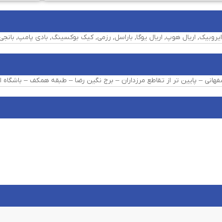
فهانی – پایین تر از تقاطع مرزداران – برج نگین رضا – طبقه همکف – باشگاه ال