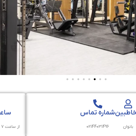
اطبین
شماره تماس
ساعت
بانوان
02144031496
از ساعت ۷ صبح الی ۲۲ شب