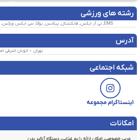
رشته های ورزشی
EMS, تی آر ایکس, فانکشنال, پیلاتس, یوگا, سی ایکس ورکس, ایروبیک, اریال هوپ, اریال یوگا, باراسل, رزمی, کیک بوکسینگ, بادی پامپ, بانجی فیتنس, کلیستنیکس, جامپینگ فیتنس
آدرس
تهران – اتوبان اشرفی اص
شبکه اجتماعی
اینستاگرام مجموعه
امکانات​
مربی خصوصی, امکان ارائه رژیم غذایی, دستگاه آنالیز بدن