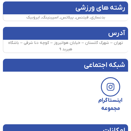
رشته های ورزشی
بدنسازی, فیتنس, پیلاتس, اسپینینگ, ایروبیک
آدرس
تهران – شهرک گلستان – خیابان هوانیروز – کوچه دنا شرقی – باشگاه
هیربد ۹
شبکه اجتماعی
اینستاگرام
مجموعه
امکانات​