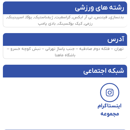
رشته های ورزشی
بدنسازی, فیتنس, تی آر ایکس, کراسفیت, ژیمناستیک, یوگا, اسپینینگ,
رزمی, کیک بوکسینگ, بادی پامپ
آدرس
تهران – فلکه دوم صادقیه – جنب پاساژ تهرانی – نبش کوچه خسرو –
باشگاه ماهتا
شبکه اجتماعی
اینستاگرام
مجموعه