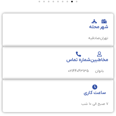
شهر
محله
تهران
صادقیه
مخاطبین
شماره تماس
بانوان
02144043135
ساعت کاری
۷ صبح الی ۱۰ شب