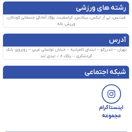
رشته های ورزشی
فیتنس, تی آر ایکس, پیلاتس, کراسفیت, یوگا, آمادگی جسمانی کودکان,
ورزش باله
آدرس
تهران – اندرزگو – ابتدای کامرانیه – خیابان لواسانی غربی – روبروی بانک
گردشگری – پلاک ۸ – لیدی لند
شبکه اجتماعی
اینستاگرام
مجموعه