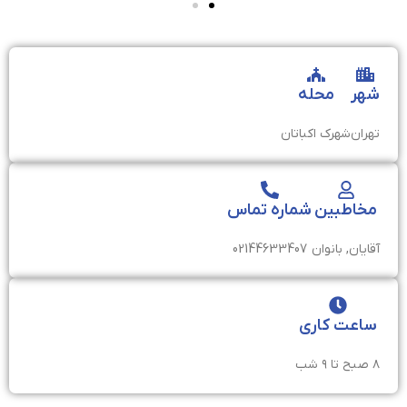
شهر
محله
تهران
شهرک اکباتان
مخاطبین
شماره تماس
آقایان, بانوان
02144633407
ساعت کاری
۸ صبح تا ۹ شب