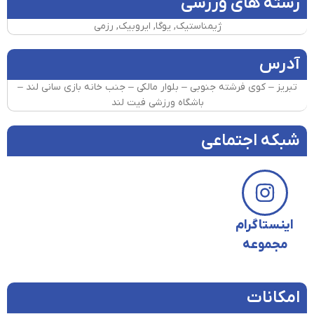
رشته های ورزشی
ژیمناستیک, یوگا, ایروبیک, رزمی
آدرس
تبریز – کوی فرشته جنوبی – بلوار مالکی – جنب خانه بازی سانی لند –
باشگاه ورزشی فیت لند
شبکه اجتماعی
اینستاگرام
مجموعه
امکانات​