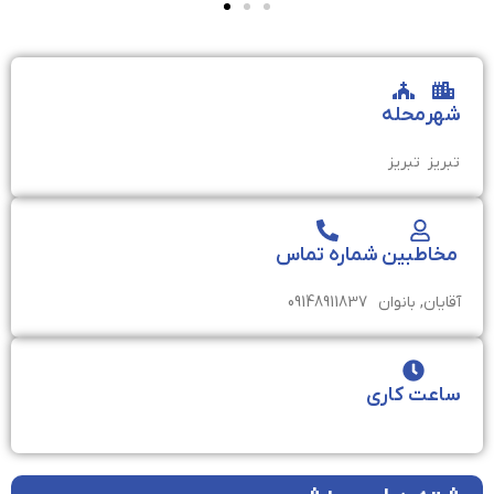
شهر
محله
تبریز
تبريز
مخاطبین
شماره تماس
آقایان, بانوان
09148911837
ساعت کاری