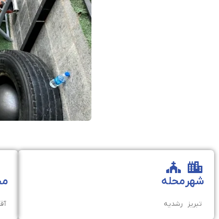
شهر
محله
مخ
تبریز
رشدیه
آقا