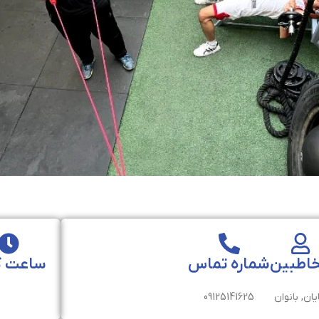
اطبین
شماره تماس
ساعت ک
یان, بانوان
09125141625