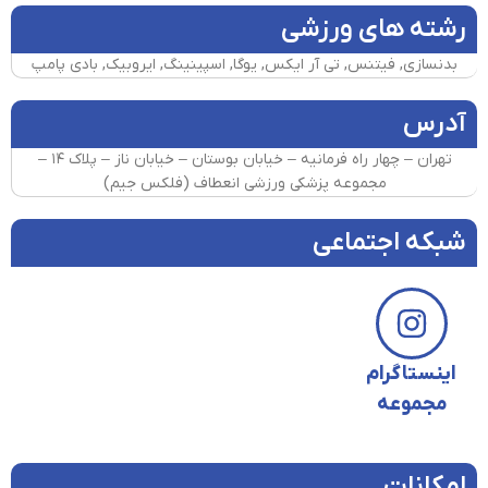
رشته های ورزشی
بدنسازی, فیتنس, تی آر ایکس, یوگا, اسپینینگ, ایروبیک, بادی پامپ
آدرس
تهران – چهار راه فرمانیه – خیابان بوستان – خیابان ناز – پلاک ۱۴ –
مجموعه پزشکی ورزشی انعطاف (فلکس جیم)
شبکه اجتماعی
اینستاگرام
مجموعه
امکانات​