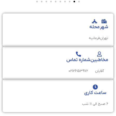
شهر
محله
تهران
فرمانیه
مخاطبین
شماره تماس
آقایان
02126153972
ساعت کاری
۶ صبح الی ۱۱ شب