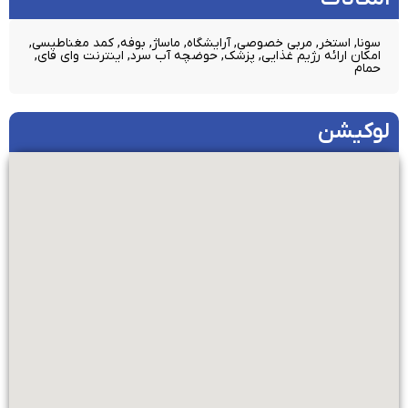
سونا, استخر, مربی خصوصی, آرایشگاه, ماساژ, بوفه, کمد مغناطیسی,
امکان ارائه رژیم غذایی, پزشک, حوضچه آب سرد, اینترنت وای فای,
حمام
لوکیشن