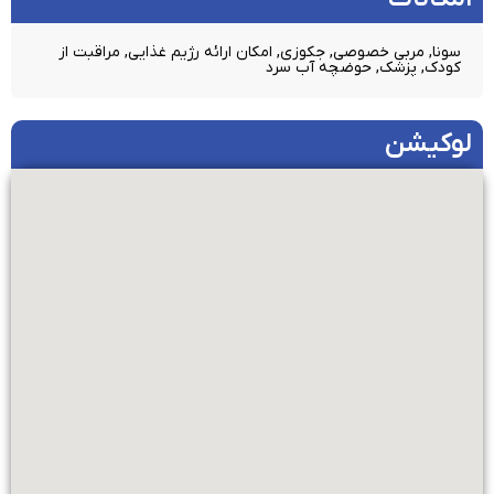
سونا, مربی خصوصی, جکوزی, امکان ارائه رژیم غذایی, مراقبت از
کودک, پزشک, حوضچه آب سرد
لوکیشن