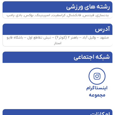
رشته های ورزشی
بدنسازی, فیتنس, فانکشنال, کراسفیت, اسپینینگ, بوکس, بادی پامپ
آدرس
مشهد – وکیل آباد – باهنر ۲ (کوثر۶) – نبش تقاطع اول – باشگاه فایو
استار
شبکه اجتماعی
اینستاگرام
مجموعه
امکانات​