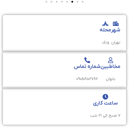
شهر
محله
تهران
ونک
مخاطبین
شماره تماس
بانوان
09058102782
ساعت کاری
۷ صبح الی ۲۱ شب