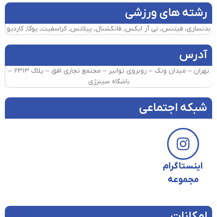
رشته های ورزشی
بدنسازی, فیتنس, تی آر ایکس, فانکشنال, پیلاتس, کراسفیت, یوگا, کاردیو
آدرس
تهران – میدان ونک – روبروی توانیر – مجتمع تجاری افق – پلاک ۲۳۱۳ –
باشگاه سینرژی
شبکه اجتماعی
اینستاگرام
مجموعه
امکانات​