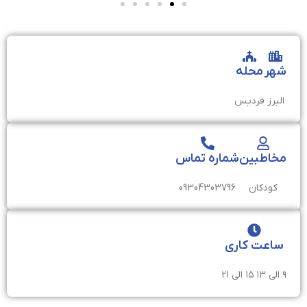
شهر
محله
البرز
فردیس
مخاطبین
شماره تماس
کودکان
09304303796
ساعت کاری
۹ الی ۱۳ ۱۵ الی ۲۱