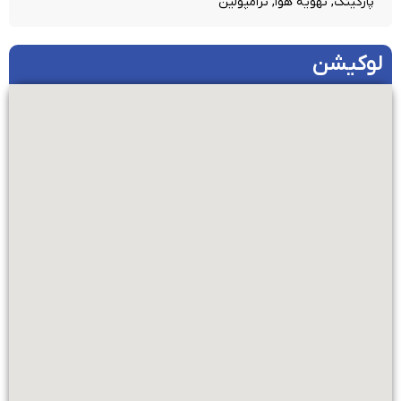
پارکینگ, تهویه هوا, ترامپولین
لوکیشن