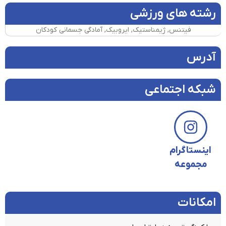
رشته های ورزشی
فیتنس, ژیمناستیک, ایروبیک, آمادگی جسمانی کودکان
آدرس
شبکه اجتماعی
اینستاگرام
مجموعه
امکانات​