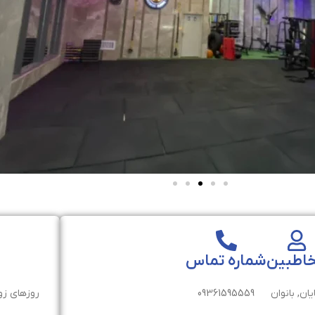
اطبین
شماره تماس
یان, بانوان
09361595559