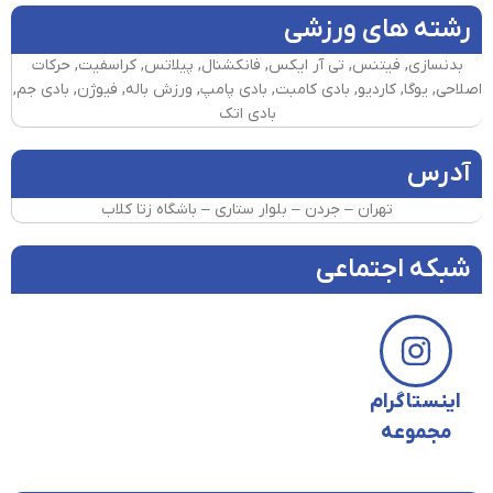
رشته های ورزشی
بدنسازی, فیتنس, تی آر ایکس, فانکشنال, پیلاتس, کراسفیت, حرکات
اصلاحی, یوگا, کاردیو, بادی کامبت, بادی پامپ, ورزش باله, فیوژن, بادی جم,
بادی اتک
آدرس
تهران – جردن – بلوار ستاری – باشگاه زتا کلاب
شبکه اجتماعی
اینستاگرام
مجموعه