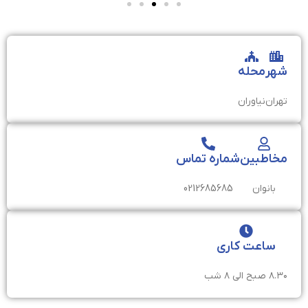
شهر
محله
تهران
نیاوران
مخاطبین
شماره تماس
بانوان
0212685685
ساعت کاری
۸.۳۰ صبح الی ۸ شب