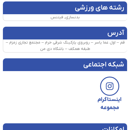
رشته های ورزشی
بدنسازی, فیتنس
آدرس
قم – اول عما یاسر – روبروی پارکینگ شرقی حرم – مجتمع تجاری زمزم –
طبقه همکف – باشگاه دی من
شبکه اجتماعی
اینستاگرام
مجموعه
امکانات​