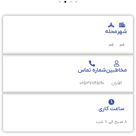
شهر
محله
قم
قم
مخاطبین
شماره تماس
آقایان
02537845190
ساعت کاری
۸ صبح الی ۱۱ شب