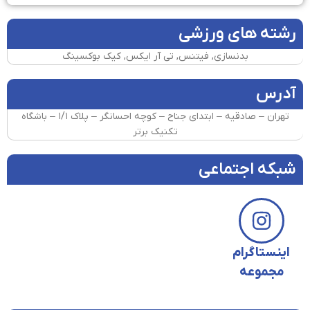
رشته های ورزشی
بدنسازی, فیتنس, تی آر ایکس, کیک بوکسینگ
آدرس
تهران – صادقیه – ابتدای جناح – کوچه احسانگر – پلاک ۱/۱ – باشگاه
تکنیک برتر
شبکه اجتماعی
اینستاگرام
مجموعه