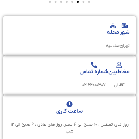
شهر
محله
تهران
صادقیه
مخاطبین
شماره تماس
آقایان
02144000307
ساعت کاری
روز های تعطیل : ۱۰ صبح الی ۴ عصر. روز های عادی : ۶ صبح الی ۱۲
شب