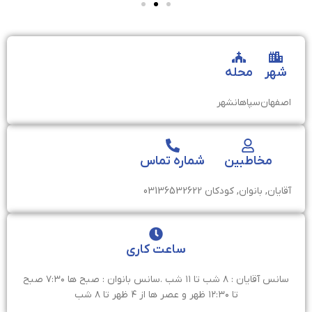
شهر
محله
اصفهان
سپاهانشهر
مخاطبین
شماره تماس
آقایان, بانوان, کودکان
03136532622
ساعت کاری
سانس آقایان : ۸ شب تا ۱۱ شب .سانس بانوان : صبح ها ۷:۳۰ صبح
تا ۱۲:۳۰ ظهر و عصر ها از ۴ ظهر تا ۸ شب