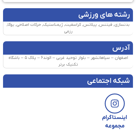
رشته های ورزشی
بدنسازی, فیتنس, پیلاتس, کراسفیت, ژیمناستیک, حرکات اصلاحی, یوگا,
رزمی
آدرس
اصفهان – سپاهانشهر – بلوار توحید غربی – الوند۶ – پلاک ۵ – باشگاه
تکنیک برتر
شبکه اجتماعی
اینستاگرام
مجموعه