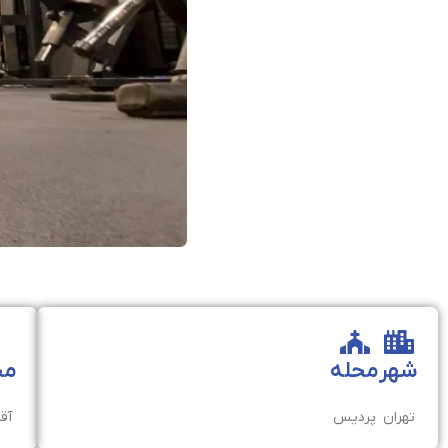
شهر
محله
مخ
تهران
پردیس
آقا