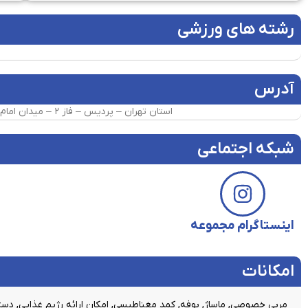
رشته های ورزشی
آدرس
استان تهران – پردیس – فاز ۲ – میدان امام – بلوار ملاصدرا – پاساژ ایران زمین – طبقه یک – باشگاه تاپ ژنتیک (باشگاه ورزشی حامیان سلامت)
شبکه اجتماعی
اینستاگرام مجموعه
امکانات​
مربی خصوصی, ماساژ, بوفه, کمد مغناطیسی, امکان ارائه رژیم غذایی, دستگا