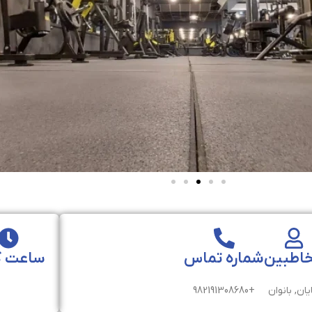
اطبین
شماره تماس
ساعت ک
یان, بانوان
+982191308680