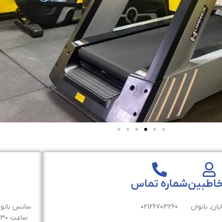
اطبین
شماره تماس
یان, بانوان
02126703260
سانس بانوان