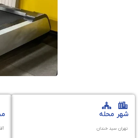
شهر
محله
مخ
تهران
سید خندان
آقا