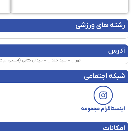
رشته های ورزشی
آدرس
تهران – سید خندان – میدان کتابی (احمدی روشن) – ابتدا
شبکه اجتماعی
اینستاگرام مجموعه
امکانات​