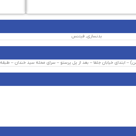
بدنسازی, فیتنس
ی خیابان جلفا – بعد از پل پرستو – سرای محله سید خندان – طبقه ۳ – باشگاه بلانکو شعبه ۲