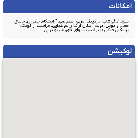
امکانات​
سونا, کافی‌شاپ, پارکینگ, مربی خصوصی, آرایشگاه, جکوزی, ماساژ,
حمام و دوش, بوفه, امکان ارائه رژیم غذایی, مراقبت از کودک,
پزشک, رختکن vip, اینترنت وای فای, فیزیو تراپی
لوکیشن