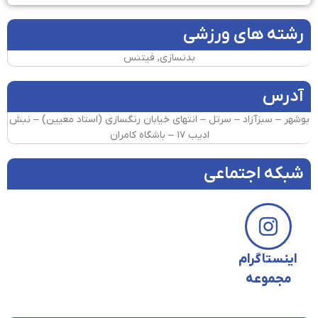
رشته های ورزشی
بدنسازی, فیتنس
آدرس
بوشهر – سبزآزاد – سرتل – انتهای خیابان رنگسازی (استاد معیین) – نبش
ادیب ۱۷ – باشگاه کامران
شبکه اجتماعی
اینستاگرام
مجموعه