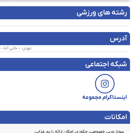
رشته های ورزشی
آدرس
تهران – خانی آباد – شه
شبکه اجتماعی
اینستاگرام مجموعه
امکانات​
سونا, مربی خصوصی, جکوزی, امکان ارائه رژیم غذایی