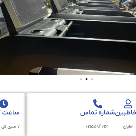
اطبین
شماره تماس
ساعت ک
آقایان
02155840962
۷ صبح الی ۱۲ شب