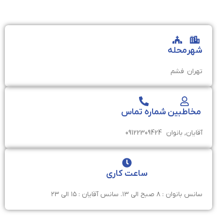
شهر
محله
تهران
فشم
مخاطبین
شماره تماس
آقایان, بانوان
09122309424
ساعت کاری
سانس بانوان : ۸ صبح الی ۱۳. سانس آقایان : ۱۵ الی ۲۳