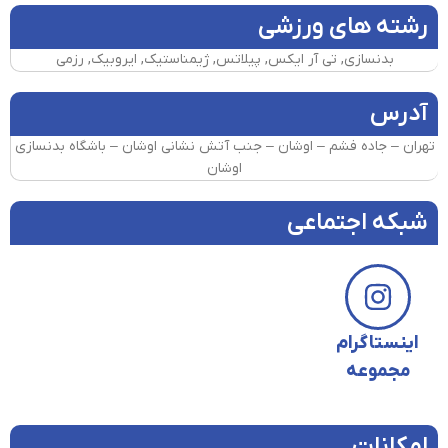
رشته های ورزشی
بدنسازی, تی آر ایکس, پیلاتس, ژیمناستیک, ایروبیک, رزمی
آدرس
تهران – جاده فشم – اوشان – جنب آتش نشانی اوشان – باشگاه بدنسازی
اوشان
شبکه اجتماعی
اینستاگرام
مجموعه
امکانات​