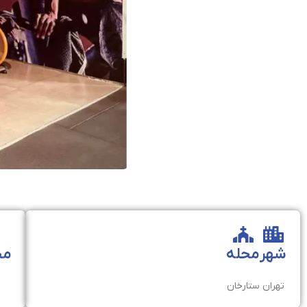
شهر
محله
مخ
تهران
ستارخان