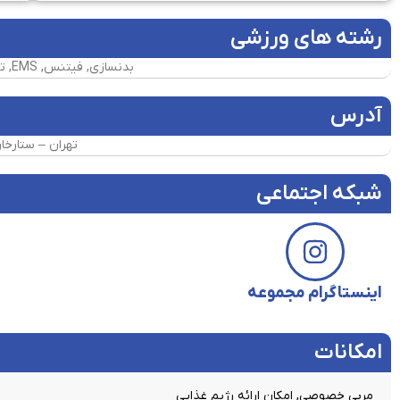
رشته های ورزشی
بدنسازی, فیتنس, EMS, تی آر ایکس, فانکشنال, پیلاتس, یوگا, سی ایکس ورکس, اسپینینگ, ایروبیک, بوکس
آدرس
تهران – ‌ستارخان – 
شبکه اجتماعی
اینستاگرام مجموعه
امکانات​
مربی خصوصی, امکان ارائه رژیم غذایی