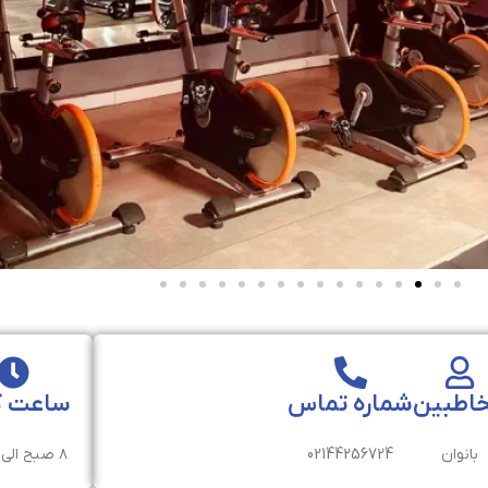
اطبین
شماره تماس
ساعت ک
بانوان
02144256724
۸ صبح الی ۹ شب