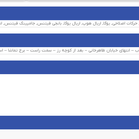
رکات اصلاحی, یوگا, اریال هوپ, اریال یوگا, بانجی فیتنس, جامپینگ فیتنس, ان
ب – انتهای خیابان طاهرخانی – بعد از کوچه رز – سمت راست – برج تماشا – اس