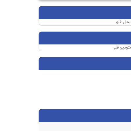
یمال فلو
تودیو فلو