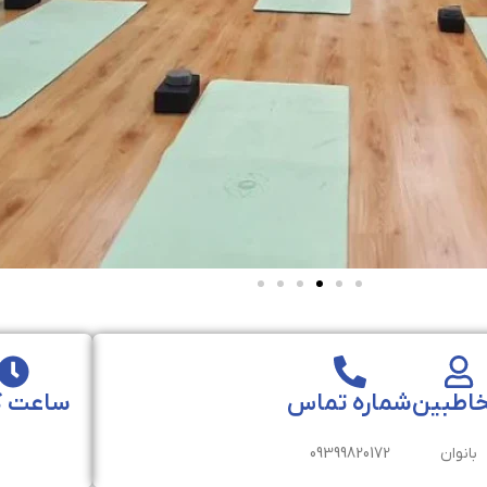
اطبین
شماره تماس
ساعت ک
بانوان
09399820172