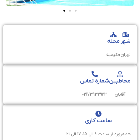
شهر
محله
تهران
حکیمیه
مخاطبین
شماره تماس
آقایان
02173932923
ساعت کاری
همه‌ر‌وزه از ساعت 9 الی 15، 17 الی 21