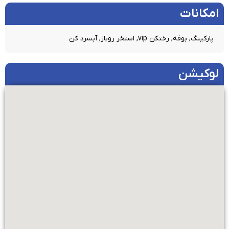
امکانات​
پارکینگ, بوفه, رختکن vip, استخر روباز, آبسرد کن
لوکیشن