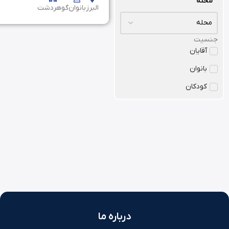
محله
البرز
بانوان
گوهردشت
جنسیت
آقایان
بانوان
کودکان
درباره ما