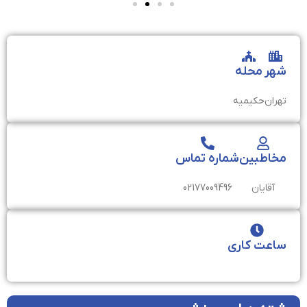
شهر
محله
تهران
حکیمیه
مخاطبین
شماره تماس
آقایان
02177009496
ساعت کاری