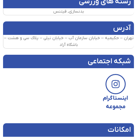
رشته های ورزشی
بدنسازی, فیتنس
آدرس
تهران – حکیمیه – خیابان سازمان آب – خیابان نیلی – پلاک سی و هشت –
باشگاه آراد
شبکه اجتماعی
اینستاگرام
مجموعه
امکانات​